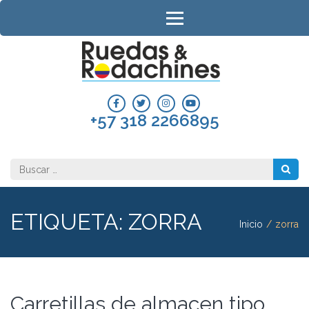
Saltar
al
contenido
(presiona
RUEDAS 
la
RODACH
tecla
Intro)
COLOMB
+57 318 2266895
Buscar:
ETIQUETA:
ZORRA
Inicio
/
zorra
Carretillas de almacen tipo