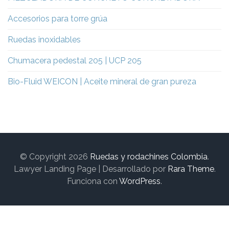
Accesorios para torre grúa
Ruedas inoxidables
Chumacera pedestal 205 | UCP 205
Bio-Fluid WEICON | Aceite mineral de gran pureza
© Copyright 2026
Ruedas y rodachines Colombia
.
Lawyer Landing Page | Desarrollado por
Rara Theme
.
Funciona con
WordPress
.