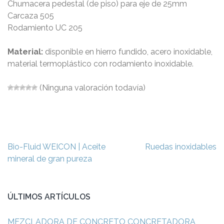
Chumacera pedestal (de piso) para eje de 25mm
Carcaza 505
Rodamiento UC 205
Material:
disponible en hierro fundido, acero inoxidable,
material termoplástico con rodamiento inoxidable.
(Ninguna valoración todavía)
Navegación
Bio-Fluid WEICON | Aceite
Ruedas inoxidables
de
mineral de gran pureza
entradas
ÚLTIMOS ARTÍCULOS
MEZCLADORA DE CONCRETO CONCRETADORA