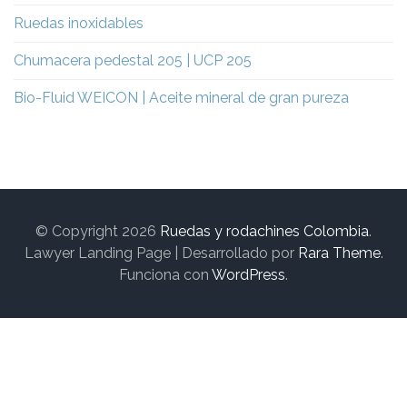
Ruedas inoxidables
Chumacera pedestal 205 | UCP 205
Bio-Fluid WEICON | Aceite mineral de gran pureza
© Copyright 2026
Ruedas y rodachines Colombia
.
Lawyer Landing Page | Desarrollado por
Rara Theme
.
Funciona con
WordPress
.