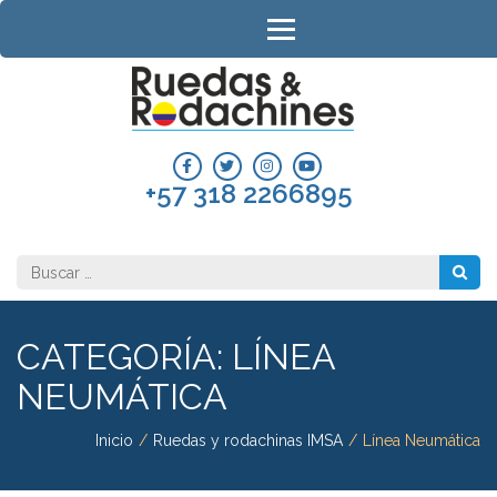
Saltar
al
contenido
(presiona
RUEDAS 
la
RODACH
tecla
Intro)
COLOMB
+57 318 2266895
Buscar:
CATEGORÍA:
LÍNEA
NEUMÁTICA
Inicio
/
Ruedas y rodachinas IMSA
/
Línea Neumática