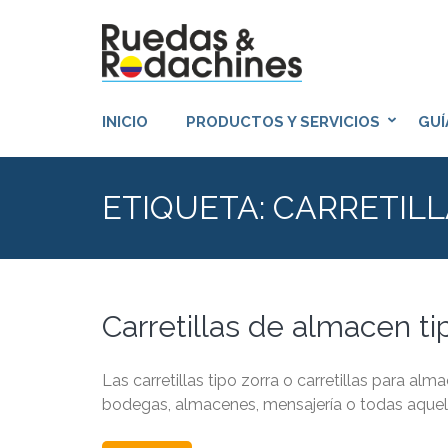
Saltar
al
contenido
RUEDAS Y
(presiona
la
INICIO
PRODUCTOS Y SERVICIOS
GUÍ
tecla
Intro)
ETIQUETA:
CARRETIL
Carretillas de almacen ti
Las carretillas tipo zorra o carretillas para al
bodegas, almacenes, mensajería o todas aquell