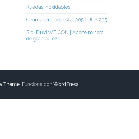
Ruedas inoxidables
Chumacera pedestal 205 | UCP 205
Bio-Fluid WEICON | Aceite mineral
de gran pureza
a Theme
. Funciona con
WordPress
.