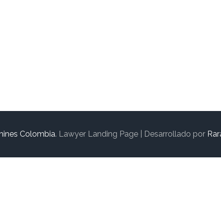
hines Colombia
.
Lawyer Landing Page | Desarrollado por
Rar