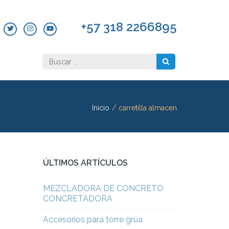
+57 318 2266895
Buscar:
Inicio
/
carretilla almacen
ÚLTIMOS ARTÍCULOS
MEZCLADORA DE CONCRETO
CONCRETADORA
Accesorios para torre grúa