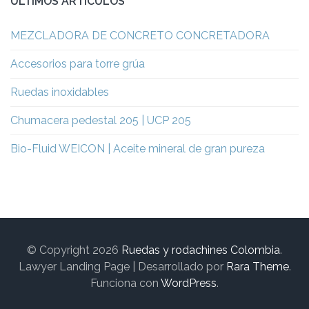
ÚLTIMOS ARTÍCULOS
MEZCLADORA DE CONCRETO CONCRETADORA
Accesorios para torre grúa
Ruedas inoxidables
Chumacera pedestal 205 | UCP 205
Bio-Fluid WEICON | Aceite mineral de gran pureza
© Copyright 2026
Ruedas y rodachines Colombia
.
Lawyer Landing Page | Desarrollado por
Rara Theme
.
Funciona con
WordPress
.