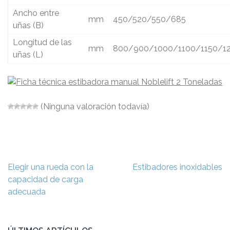
Ancho entre
mm
450/520/550/685
uñas (B)
Longitud de las
mm
800/900/1000/1100/1150/1
uñas (L)
(Ninguna valoración todavía)
Navegación
Elegir una rueda con la
Estibadores inoxidables
de
capacidad de carga
entradas
adecuada