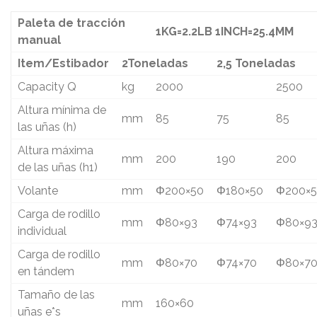
Paleta de tracción
1KG=2.2LB 1INCH=25.4MM
manual
Item/Estibador
2Toneladas
2,5 Toneladas
Capacity Q
kg
2000
2500
Altura mínima de
mm
85
75
85
las uñas (h)
Altura máxima
mm
200
190
200
de las uñas (h1)
Volante
mm
Φ200×50
Φ180×50
Φ200×
Carga de rodillo
mm
Φ80×93
Φ74×93
Φ80×9
individual
Carga de rodillo
mm
Φ80×70
Φ74×70
Φ80×7
en tándem
Tamaño de las
mm
160×60
uñas e*s