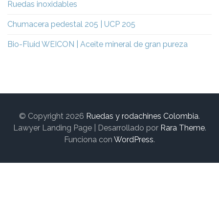
Ruedas inoxidables
Chumacera pedestal 205 | UCP 205
Bio-Fluid WEICON | Aceite mineral de gran pureza
© Copyright 2026
Ruedas y rodachines Colombia
.
Lawyer Landing Page | Desarrollado por
Rara Theme
.
Funciona con
WordPress
.