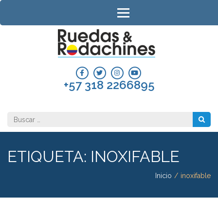
Saltar
al
contenido
(presiona
RUEDAS 
la
RODACH
tecla
Intro)
COLOMB
+57 318 2266895
Buscar:
ETIQUETA:
INOXIFABLE
Inicio
/
inoxifable