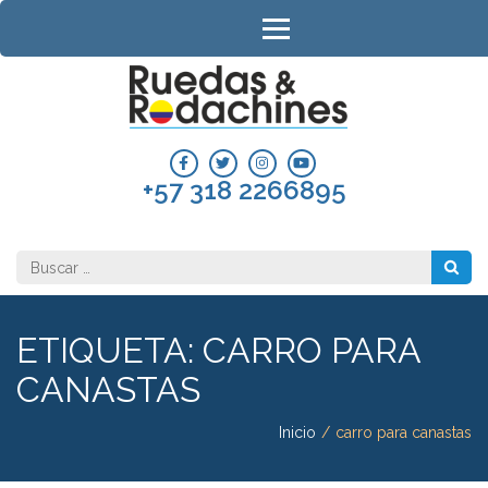
Saltar
al
contenido
(presiona
RUEDAS 
la
RODACH
tecla
Intro)
COLOMB
+57 318 2266895
Buscar:
ETIQUETA:
CARRO PARA
CANASTAS
Inicio
/
carro para canastas