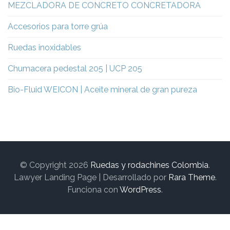
MEZCLADORA DE CONCRETO CONCRETADORA
Accesorios para torre grúa
Ruedas inoxidables
Chumacera pedestal 205 | UCP 205
Bio-Fluid WEICON | Aceite mineral de gran pureza
© Copyright 2026
Ruedas y rodachines Colombia
.
Lawyer Landing Page | Desarrollado por
Rara Theme
.
Funciona con
WordPress
.