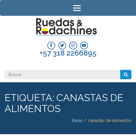
Saltar
al
contenido
(presiona
RUEDAS 
la
RODACH
tecla
Intro)
COLOMB
+57 318 2266895
Buscar:
ETIQUETA:
CANASTAS DE
ALIMENTOS
Inicio
/
canastas de alimentos