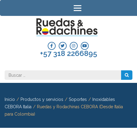
Saltar
al
contenido
(presiona
RUEDAS 
la
RODACH
tecla
Intro)
COLOMB
+57 318 2266895
Buscar:
Inicio
/
Productos y servicios
/
Soportes
/
Inoxidables
CEBORA Italia
/
Ruedas y Rodachinas CEBORA (Desde Italia
para Colombia)